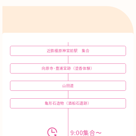
近鉄橿原神宮前駅 集合
向原寺･豊浦宮跡（塗香体験）
山田道
亀形石造物（酒船石遺跡）
9:00集合〜