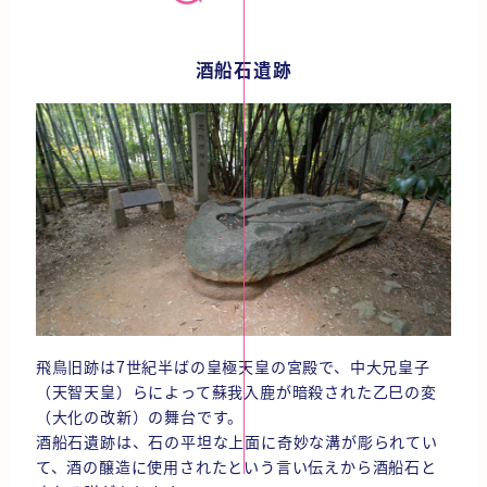
酒船石遺跡
飛鳥旧跡は7世紀半ばの皇極天皇の宮殿で、中大兄皇子
（天智天皇）らによって蘇我入鹿が暗殺された乙巳の変
（大化の改新）の舞台です。
酒船石遺跡は、石の平坦な上面に奇妙な溝が彫られてい
て、酒の醸造に使用されたという言い伝えから酒船石と