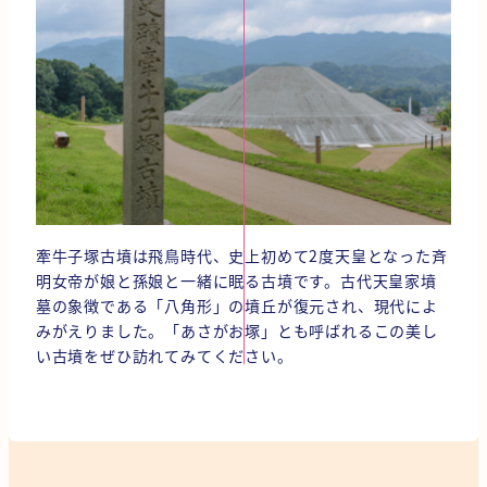
牽牛子塚古墳は飛鳥時代、史上初めて2度天皇となった斉
明女帝が娘と孫娘と一緒に眠る古墳です。古代天皇家墳
墓の象徴である「八角形」の墳丘が復元され、現代によ
みがえりました。「あさがお塚」とも呼ばれるこの美し
い古墳をぜひ訪れてみてください。